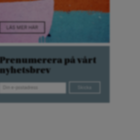
LÄS MER HÄR
Prenumerera på vårt
nyhetsbrev
Skicka