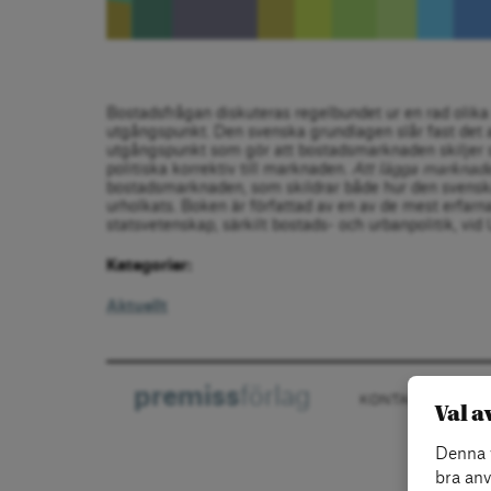
Bostadsfrågan diskuteras regelbundet ur en rad olika sy
utgångspunkt. Den svenska grundlagen slår fast det al
utgångspunkt som gör att bostadsmarknaden skiljer s
politiska korrektiv till marknaden.
Att lägga marknaden
bostadsmarknaden, som skildrar både hur den svenska
urholkats. Boken är författad av en av de mest erfarn
statsvetenskap, särkilt bostads- och urbanpolitik, vid 
Kategorier:
Aktuellt
premiss
förlag
KONTAKT
OM
Val a
Denna w
bra anv