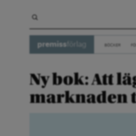
premiss
förlag
BÖCKER
FÖ
Ny bok: Att l
marknaden ti