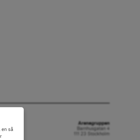
Arenagruppen
Barnhusgatan 4
 en så
111 23 Stockholm
r