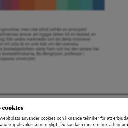
nvinklar, men inte alltid utifrån en principiell
lmännas ansvar att trygga rätten till en bostad, en
ig från andra marknader och att detta motiverar
 till rätta
är en unik bok om den svenska
 bostadspolitiken växte fram och hur den senare har
a bostadsforskarna, Bo Bengtsson, professor i
Uppsala universitet.
 OSS
COOKIE-INSTÄLLNINGAR
v cookies
ebbplats använder cookies och liknande tekniker för att erbjuda
ändarupplevelse som möjligt. Du kan läsa mer om hur vi hantera