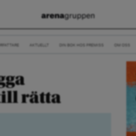
RFATTARE
AKTUELLT
DIN BOK HOS PREMISS
OM OSS
ägga
ll rätta