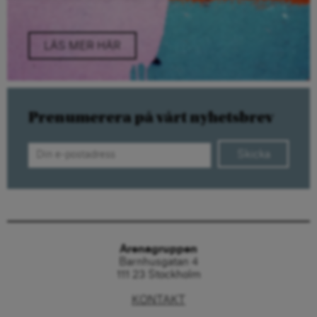
LÄS MER HÄR
Prenumerera på vårt nyhetsbrev
Skicka
Arenagruppen
Barnhusgatan 4
111 23 Stockholm
KONTAKT