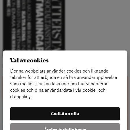
Val av cookies
Kategorier:
Denna webbplats använder cookies och liknande
tekniker för att erbjuda en så bra användarupplevelse
som möjligt. Du kan läsa mer om hur vi hanterar
Kontakta oss
cookies och dina användardata i vår cookie- och
datapolicy.
Godkänn alla
Ändra inställningar