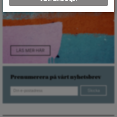
LÄS MER HÄR
Prenumerera på vårt nyhetsbrev
Skicka