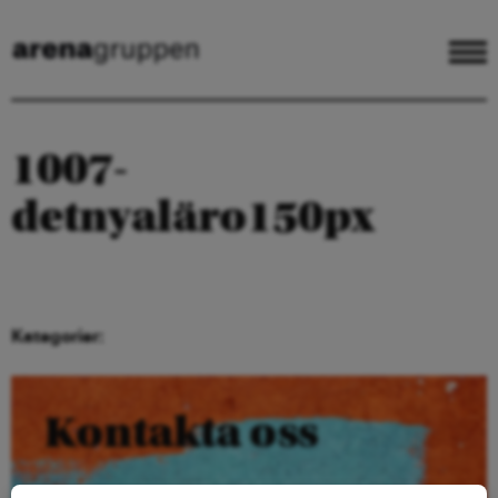
1007-
detnyaläro150px
Kategorier:
Kontakta oss