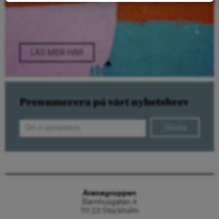
LÄS MER HÄR
Prenumerera på vårt nyhetsbrev
Skicka
Arenagruppen
Barnhusgatan 4
111 23 Stockholm