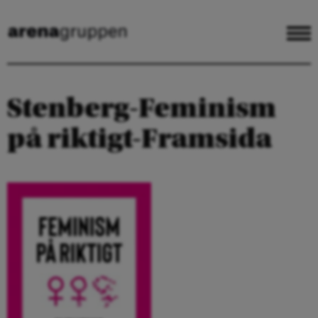
Stenberg-Feminism
på riktigt-Framsida