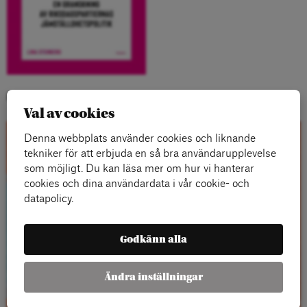
Kategorier:
Val av cookies
Denna webbplats använder cookies och liknande
Kontakta oss
tekniker för att erbjuda en så bra användarupplevelse
som möjligt. Du kan läsa mer om hur vi hanterar
cookies och dina användardata i vår cookie- och
datapolicy.
Godkänn alla
Ändra inställningar