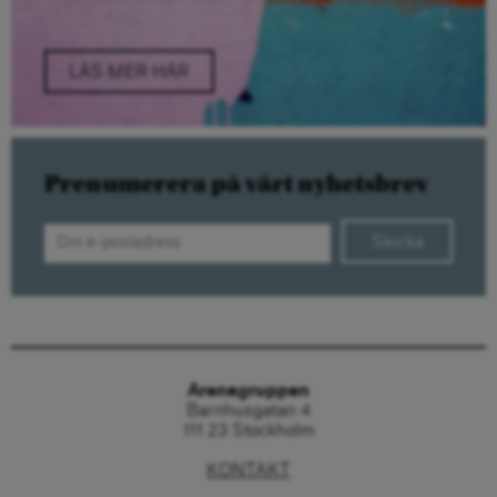
LÄS MER HÄR
Prenumerera på vårt nyhetsbrev
Skicka
Arenagruppen
Barnhusgatan 4
111 23 Stockholm
KONTAKT