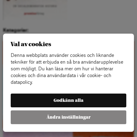
Kategorier:
Val av cookies
Kontakta oss
Denna webbplats använder cookies och liknande
tekniker för att erbjuda en så bra användarupplevelse
som möjligt. Du kan läsa mer om hur vi hanterar
cookies och dina användardata i vår cookie- och
datapolicy.
Godkänn alla
Ändra inställningar