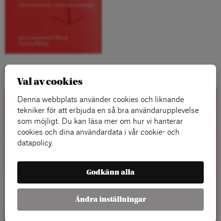
Kategorier:
Val av cookies
Denna webbplats använder cookies och liknande
Kontakta oss
tekniker för att erbjuda en så bra användarupplevelse
som möjligt. Du kan läsa mer om hur vi hanterar
cookies och dina användardata i vår cookie- och
datapolicy.
Godkänn alla
Ändra inställningar