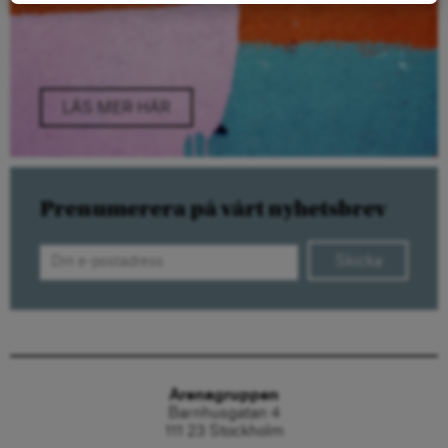
LÄS MER HÄR
Prenumerera på vårt nyhetsbrev
Skicka
Arenagruppen
Barnhusgatan 4
111 23 Stockholm