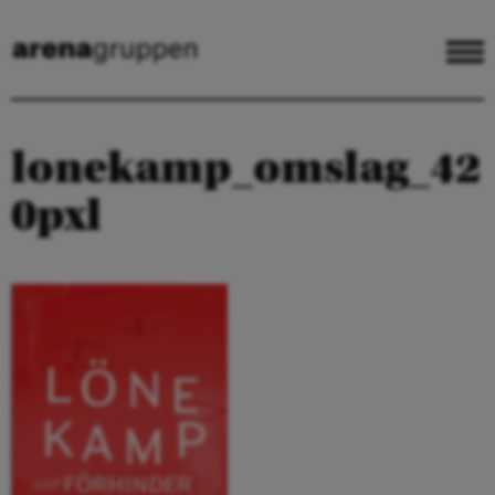
lonekamp_omslag_42
0pxl