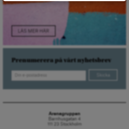
LÄS MER HÄR
Prenumerera på vårt nyhetsbrev
Skicka
Arenagruppen
Barnhusgatan 4
111 23 Stockholm