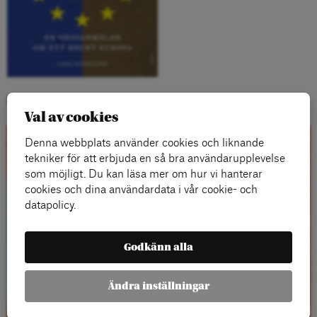
Kategorier:
Val av cookies
Denna webbplats använder cookies och liknande
Kontakta oss
tekniker för att erbjuda en så bra användarupplevelse
som möjligt. Du kan läsa mer om hur vi hanterar
cookies och dina användardata i vår cookie- och
datapolicy.
Godkänn alla
Ändra inställningar