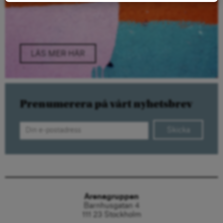
LÄS MER HÄR
Prenumerera på vårt nyhetsbrev
Skicka
Arenagruppen
Barnhusgatan 4
111 23 Stockholm