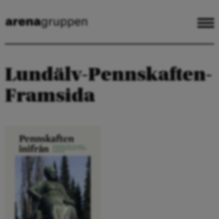
Lundälv-Pennskaften-
Framsida