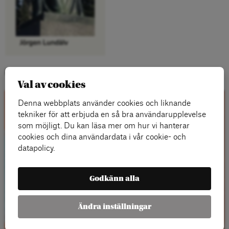
Kategorier:
Val av cookies
Denna webbplats använder cookies och liknande
Kontakta oss
tekniker för att erbjuda en så bra användarupplevelse
som möjligt. Du kan läsa mer om hur vi hanterar
cookies och dina användardata i vår cookie- och
datapolicy.
Godkänn alla
Ändra inställningar