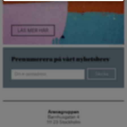
LÄS MER HÄR
Prenumerera på vårt nyhetsbrev
Skicka
Arenagruppen
Barnhusgatan 4
111 23 Stockholm