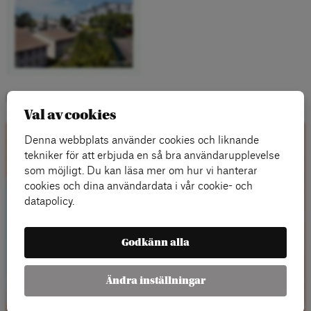
Kategorier:
Val av cookies
Denna webbplats använder cookies och liknande
Kontakta oss
tekniker för att erbjuda en så bra användarupplevelse
som möjligt. Du kan läsa mer om hur vi hanterar
cookies och dina användardata i vår cookie- och
datapolicy.
Godkänn alla
Ändra inställningar