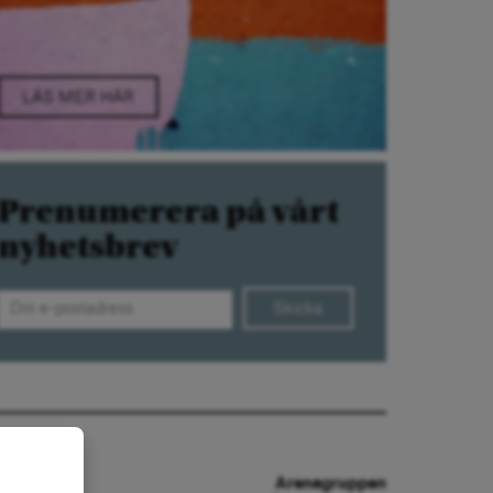
LÄS MER HÄR
Prenumerera på vårt
nyhetsbrev
Skicka
Arenagruppen