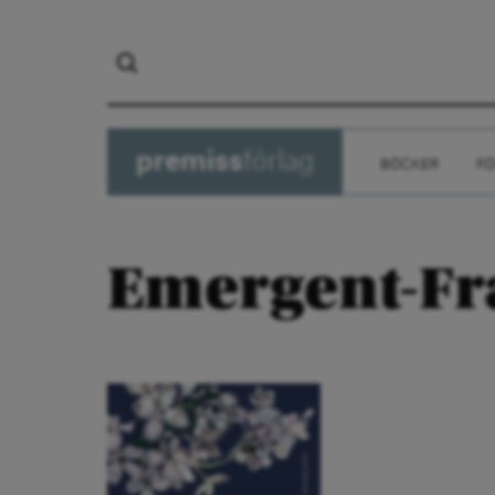
premiss
förlag
BÖCKER
FÖ
Emergent-F