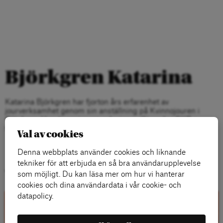
Björkgren Katarina
Katarina Björkgren har fjorton års erfarenhet av
jourverksamhet genom sin anställning på Kvinnojouren i
Göteborg. Hon är socionom och vice ordförande i SKR:s
förbundsstyrelse.
Val av cookies
Denna webbplats använder cookies och liknande
tekniker för att erbjuda en så bra användarupplevelse
Titlar
som möjligt. Du kan läsa mer om hur vi hanterar
cookies och dina användardata i vår cookie- och
datapolicy.
Kontakta oss