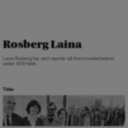
Rosberg Laina
Laina Rosberg har varit reporter på Kommunalarbetaren
sedan 1970-talet.
Titlar