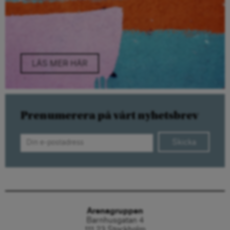
LÄS MER HÄR
Prenumerera på vårt nyhetsbrev
Skicka
Arenagruppen
Barnhusgatan 4
111 23 Stockholm