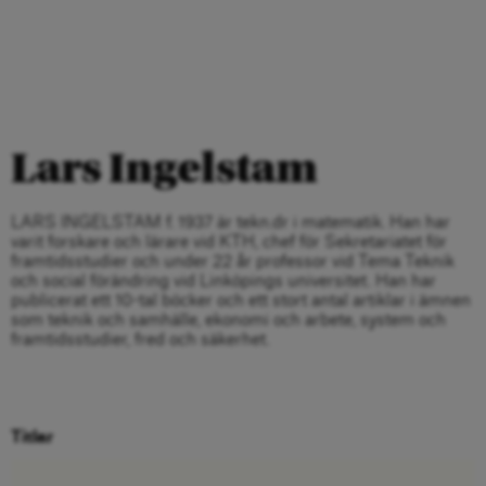
Lars Ingelstam
LARS INGELSTAM f. 1937 är tekn.dr i matematik. Han har
varit forskare och lärare vid KTH, chef för Sekretariatet för
framtidsstudier och under 22 år professor vid Tema Teknik
och social förändring vid Linköpings universitet. Han har
publicerat ett 10-tal böcker och ett stort antal artiklar i ämnen
som teknik och samhälle, ekonomi och arbete, system och
framtidsstudier, fred och säkerhet.
Titlar