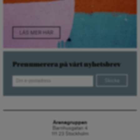
LÄS MER HÄR
Prenumerera på vårt nyhetsbrev
Skicka
Arenagruppen
Barnhusgatan 4
111 23 Stockholm