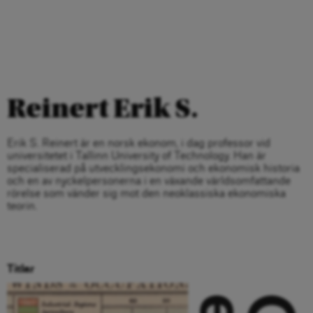
Reinert Erik S.
Erik S. Reinert är en norsk ekonom, i dag professor vid
universitetet i Tallinn University of Technology. Han är
specialiserad på utvecklingsekonomi och ekonomisk historia
och en av nyckelpersonerna i en växande världsomfattande
rörelse som vänder sig mot den neoklassiska ekonomiska
teorin.
Titlar