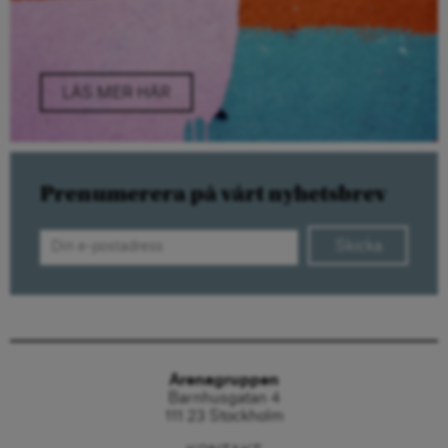
LÄS MER HÄR
Prenumerera på vårt nyhetsbrev
Skicka
Arenagruppen
Barnhusgatan 4
111 23 Stockholm