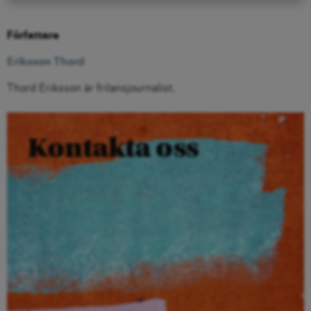
Författare
Eriksson Thord
Thord Eriksson är frilansjournalist.
Kontakta oss