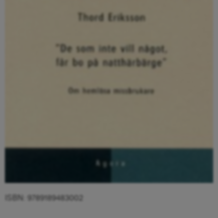
ISBN: 9789189483002