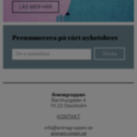
LÄS MER HÄR
Prenumerera på vårt nyhetsbrev
Skicka
Arenagruppen
Barnhusgatan 4
111 23 Stockholm
KONTAKT
info@arenagruppen.se
arenagruppen.se