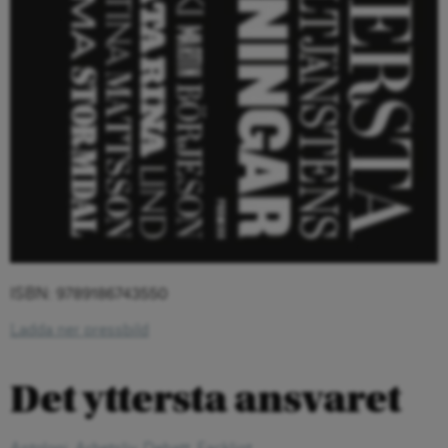
ISBN: 9789186743550
Ladda ner pressbild
Det yttersta ansvaret