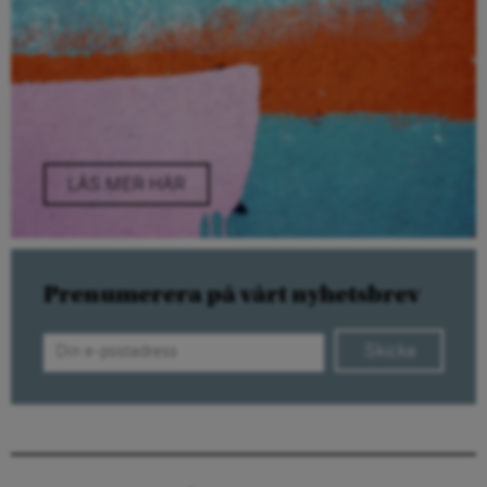
LÄS MER HÄR
Prenumerera på vårt nyhetsbrev
Skicka