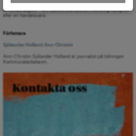
en handelsvara är alltså högst påtaglig även här i Sverige. Det
är nu det avgörs – om vattnet ska vara en mänsklig rättighet
eller en handelsvara.
Författare
Sjölander Holland Ann-Christin
Ann-Christin Sjölander Holland är journalist på tidningen
Kommunalarbetaren.
Kontakta oss