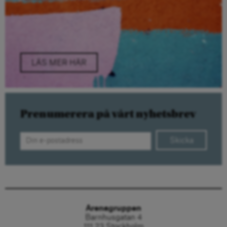
LÄS MER HÄR
Prenumerera på vårt nyhetsbrev
Skicka
Arenagruppen
Barnhusgatan 4
111 23 Stockholm