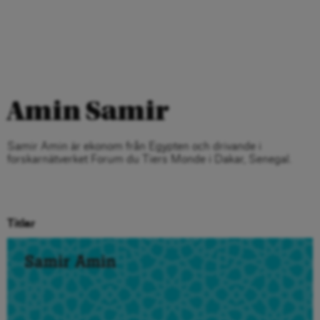
Amin Samir
Samir Amin är ekonom från Egypten och drivande i
forskarnätverket Forum du Tiers Monde i Dakar, Senegal.
Titlar