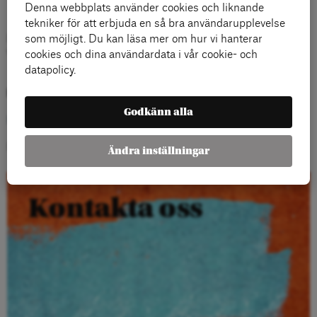
Denna webbplats använder cookies och liknande
tekniker för att erbjuda en så bra användarupplevelse
som möjligt. Du kan läsa mer om hur vi hanterar
Författaren Per Eklund är till vardags verksam som journalist
vid Dala-Demokraten.
cookies och dina användardata i vår cookie- och
datapolicy.
Författare
Godkänn alla
Eklund Per
Per Eklund är journalist på Dala-Demokraten.
Ändra inställningar
Kontakta oss